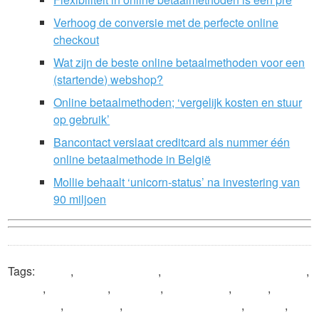
Verhoog de conversie met de perfecte online
checkout
Wat zijn de beste online betaalmethoden voor een
(startende) webshop?
Online betaalmethoden; ‘vergelijk kosten en stuur
op gebruik’
Bancontact verslaat creditcard als nummer één
online betaalmethode in België
Mollie behaalt ‘unicorn-status’ na investering van
90 miljoen
Tags:
België
,
betaalmethoden
,
Betaalvereniging Nederland
,
corona
,
coronavirus
,
Currence
,
e-commerce
,
iDEAL
,
m-
commerce
,
Nederland
,
online betaalmethoden
,
PostNL
,