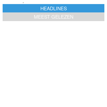
smartphone
,
Thuiswinkel Markt Monitor
HEADLINES
MEEST GELEZEN