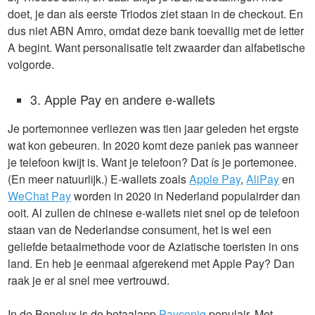
doet, je dan als eerste Triodos ziet staan in de checkout. En
dus niet ABN Amro, omdat deze bank toevallig met de letter
A begint. Want personalisatie telt zwaarder dan alfabetische
volgorde.
3. Apple Pay en andere e-wallets
Je portemonnee verliezen was tien jaar geleden het ergste
wat kon gebeuren. In 2020 komt deze paniek pas wanneer
je telefoon kwijt is. Want je telefoon? Dat ís je portemonee.
(En meer natuurlijk.) E-wallets zoals
Apple Pay
,
AliPay
en
WeChat Pay
worden in 2020 in Nederland populairder dan
ooit. Al zullen de chinese e-wallets niet snel op de telefoon
staan van de Nederlandse consument, het is wel een
geliefde betaalmethode voor de Aziatische toeristen in ons
land. En heb je eenmaal afgerekend met Apple Pay? Dan
raak je er al snel mee vertrouwd.
In de Benelux is de betaalapp
Payconiq
populair. Met