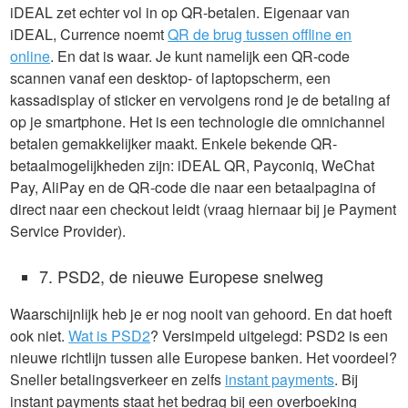
iDEAL zet echter vol in op QR-betalen. Eigenaar van
iDEAL, Currence noemt
QR de brug tussen offline en
online
. En dat is waar. Je kunt namelijk een QR-code
scannen vanaf een desktop- of laptopscherm, een
kassadisplay of sticker en vervolgens rond je de betaling af
op je smartphone. Het is een technologie die omnichannel
betalen gemakkelijker maakt. Enkele bekende QR-
betaalmogelijkheden zijn: iDEAL QR, Payconiq, WeChat
Pay, AliPay en de QR-code die naar een betaalpagina of
direct naar een checkout leidt (vraag hiernaar bij je Payment
Service Provider).
7. PSD2, de nieuwe Europese snelweg
Waarschijnlijk heb je er nog nooit van gehoord. En dat hoeft
ook niet.
Wat is PSD2
? Versimpeld uitgelegd: PSD2 is een
nieuwe richtlijn tussen alle Europese banken. Het voordeel?
Sneller betalingsverkeer en zelfs
instant payments
. Bij
instant payments staat het bedrag bij een overboeking