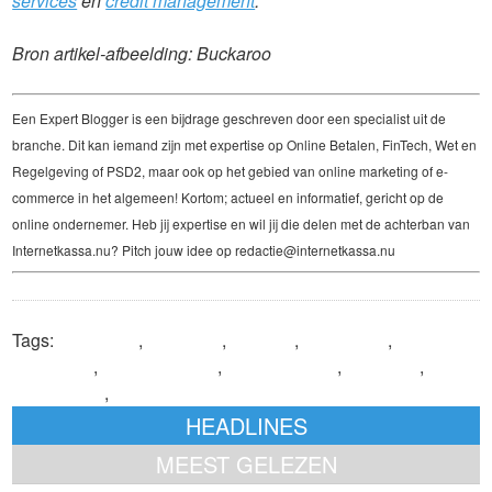
services
en
credit management
.
Bron artikel-afbeelding: Buckaroo
Een Expert Blogger is een bijdrage geschreven door een specialist uit de
branche. Dit kan iemand zijn met expertise op Online Betalen, FinTech, Wet en
Regelgeving of PSD2, maar ook op het gebied van online marketing of e-
commerce in het algemeen! Kortom; actueel en informatief, gericht op de
online ondernemer. Heb jij expertise en wil jij die delen met de achterban van
Internetkassa.nu? Pitch jouw idee op redactie@internetkassa.nu
Tags:
Apple Pay
,
Buckaroo
,
e-Wallet
,
Expertblog
,
m-
commerce
,
mobiel betalen
,
online betalen
,
Payconiq
,
smartphone
,
tweestapsverificatie
HEADLINES
MEEST GELEZEN