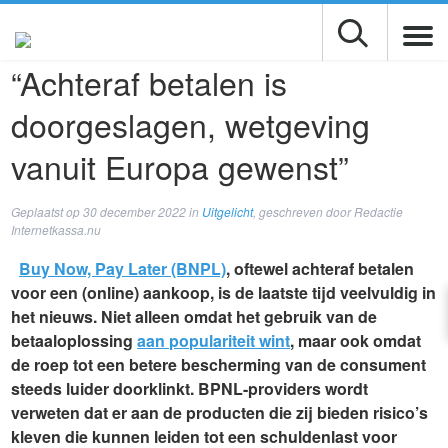
“Achteraf betalen is
doorgeslagen, wetgeving
vanuit Europa gewenst”
Geplaatst op
30 december 2022
in
Uitgelicht
, geschreven door Redactie
Internetkassa.nu
Buy Now, Pay Later (BNPL)
, oftewel achteraf betalen
voor een (online) aankoop, is de laatste tijd veelvuldig in
het nieuws. Niet alleen omdat het gebruik van de
betaaloplossing
aan populariteit wint
, maar ook omdat
de roep tot een betere bescherming van de consument
steeds luider doorklinkt. BPNL-providers wordt
verweten dat er aan de producten die zij bieden risico’s
kleven die kunnen leiden tot een schuldenlast voor