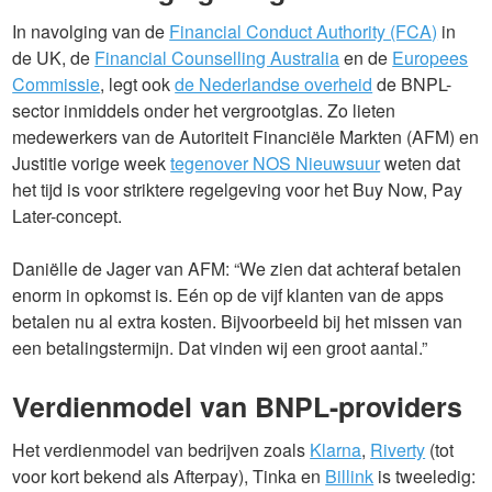
In navolging van de
Financial Conduct Authority (FCA)
in
de UK, de
Financial Counselling Australia
en de
Europees
Commissie
, legt ook
de Nederlandse overheid
de BNPL-
sector inmiddels onder het vergrootglas. Zo lieten
medewerkers van de Autoriteit Financiële Markten (AFM) en
Justitie vorige week
tegenover NOS Nieuwsuur
weten dat
het tijd is voor striktere regelgeving voor het Buy Now, Pay
Later-concept.
Daniëlle de Jager van AFM: “We zien dat achteraf betalen
enorm in opkomst is. Eén op de vijf klanten van de apps
betalen nu al extra kosten. Bijvoorbeeld bij het missen van
een betalingstermijn. Dat vinden wij een groot aantal.”
Verdienmodel van BNPL-providers
Het verdienmodel van bedrijven zoals
Klarna
,
Riverty
(tot
voor kort bekend als Afterpay), Tinka en
Billink
is tweeledig: