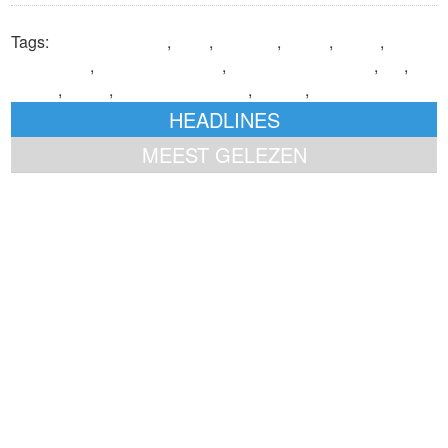
Tags:
achteraf betalen
,
AFM
,
AfterPay
,
Billink
,
BNPL
,
BNPL
regulations
,
buy now pay later
,
Hans Langenhuizen
,
In3
,
Klarna
,
Mollie
,
regelgeving BNPL
,
Riverty
,
Tinka
HEADLINES
MEEST GELEZEN