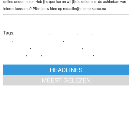
online ondernemer. Heb jij expertise en wil jij die delen met de achterban van
Internetkassa.nu? Pitch jouw idee op redactie@internetkassa.nu
Tags:
achteraf betalen
,
Black Friday
,
BNPL
,
buy now pay
later
,
checkout optimaliseren
,
conversie
,
conversie
optimalisatie
,
conversie optimaliseren
,
expert-artikel
,
Expertblog
,
Mollie
,
optimaliseren check-out
,
payment
service provider
HEADLINES
MEEST GELEZEN