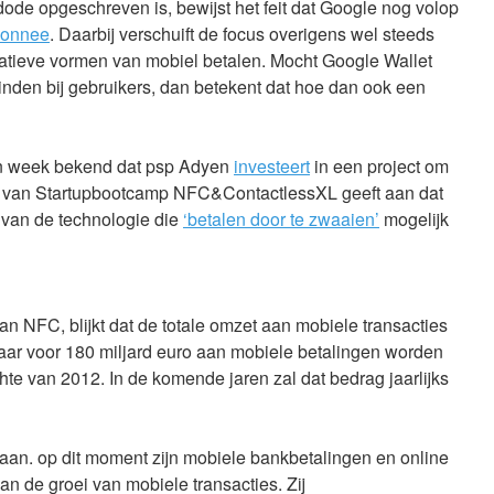
ode opgeschreven is, bewijst het feit dat Google nog volop
monnee
. Daarbij verschuift de focus overigens wel steeds
natieve vormen van mobiel betalen. Mocht Google Wallet
inden bij gebruikers, dan betekent dat hoe dan ook een
en week bekend dat psp Adyen
investeert
in een project om
t van Startupbootcamp NFC&ContactlessXL geeft aan dat
l, van de technologie die
‘betalen door te zwaaien’
mogelijk
van NFC, blijkt dat de totale omzet aan mobiele transacties
 jaar voor 180 miljard euro aan mobiele betalingen worden
hte van 2012. In de komende jaren zal dat bedrag jaarlijks
gaan. op dit moment zijn mobiele bankbetalingen en online
n de groei van mobiele transacties. Zij