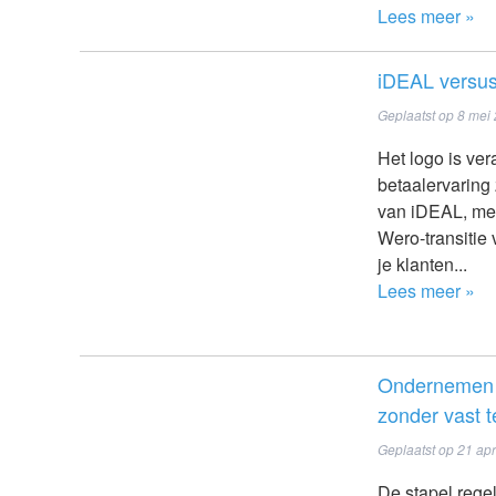
Lees meer »
iDEAL versus
Geplaatst op
8 mei
Het logo is ver
betaalervaring 
van iDEAL, merk
Wero-transitie 
je klanten...
Lees meer »
Ondernemen is
zonder vast t
Geplaatst op
21 apr
De stapel regel