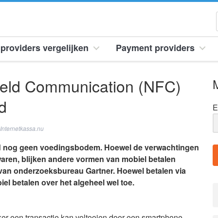
providers vergelijken
Payment providers
Field Communication (NFC)
M
d
E
Internetkassa.nu
jd nog geen voedingsbodem. Hoewel de verwachtingen
ren, blijken andere vormen van mobiel betalen
van onderzoeksbureau Gartner. Hoewel betalen via
el betalen over het algeheel wel toe.
iker een transactie kan voltooien door een smartphone