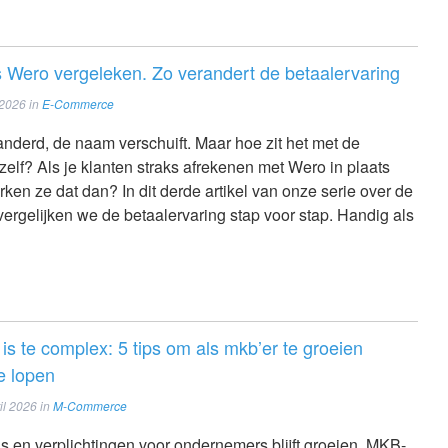
 Wero vergeleken. Zo verandert de betaalervaring
 2026
in
E-Commerce
anderd, de naam verschuift. Maar hoe zit het met de
zelf? Als je klanten straks afrekenen met Wero in plaats
en ze dat dan? In dit derde artikel van onze serie over de
vergelijken we de betaalervaring stap voor stap. Handig als
 te complex: 5 tips om als mkb’er te groeien
e lopen
il 2026
in
M-Commerce
s en verplichtingen voor ondernemers blijft groeien. MKB-