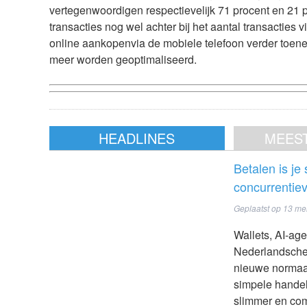
vertegenwoordigen respectievelijk 71 procent en 21 p
transacties nog wel achter bij het aantal transacties
online aankopenvia de mobiele telefoon verder toe
meer worden geoptimaliseerd.
HEADLINES
MEES
Betalen is je
concurrentie
Geplaatst op
13 me
Wallets, AI-ag
Nederlandsche 
nieuwe normaal
simpele handel
slimmer en com