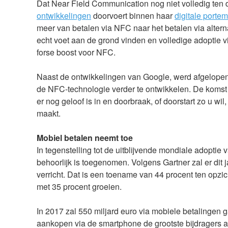
Dat Near Field Communication nog niet volledig ten d
ontwikkelingen
doorvoert binnen haar
digitale porte
meer van betalen via NFC naar het betalen via alter
echt voet aan de grond vinden en volledige adoptie v
forse boost voor NFC.
Naast de ontwikkelingen van Google, werd afgelop
de NFC-technologie verder te ontwikkelen. De koms
er nog geloof is in en doorbraak, of doorstart zo u wi
maakt.
Mobiel betalen neemt toe
In tegenstelling tot de uitblijvende mondiale adoptie 
behoorlijk is toegenomen. Volgens Gartner zal er dit
verricht. Dat is een toename van 44 procent ten opzic
met 35 procent groeien.
In 2017 zal 550 miljard euro via mobiele betalingen 
aankopen via de smartphone de grootste bijdragers aa