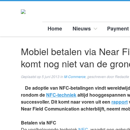
Home
Nieuws
Payment 
Mobiel betalen via Near 
komt nog niet van de gron
Geplaatst op
5 juni 2013
in
M-Commerce
, geschreven door Redactie 
De adoptie van NFC-betalingen vindt wereldwi
rondom de
NFC-techniek
altijd hooggespannen wa
succesvoller. Dit komt naar voren uit een
rapport
Near Field Communication achterblijft, neemt mobi
Betalen via NFC
De veelbelovende techniek
NFC
, waarbij een gebru