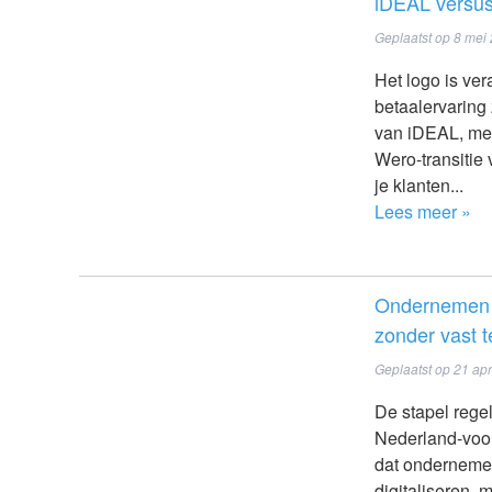
iDEAL versus
Geplaatst op
8 mei
Het logo is ver
betaalervaring 
van iDEAL, merk
Wero-transitie 
je klanten...
Lees meer »
Ondernemen is
zonder vast t
Geplaatst op
21 apr
De stapel regel
Nederland-voor
dat ondernemen
digitaliseren, 