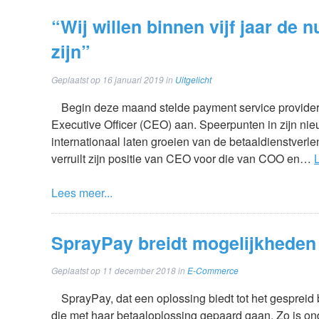
“Wij willen binnen vijf jaar d
zijn”
Geplaatst op
16 januari 2019
in
Uitgelicht
Begin deze maand stelde payment service provider
Executive Officer (CEO) aan. Speerpunten in zijn nie
internationaal laten groeien van de betaaldienstverlen
verruilt zijn positie van CEO voor die van COO en…
Lees meer...
SprayPay breidt mogelijkheden 
Geplaatst op
11 december 2018
in
E-Commerce
SprayPay, dat een oplossing biedt tot het gespreid
die met haar betaaloplossing gepaard gaan. Zo is o