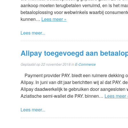
aankoop moeten terugbetalen verruimd, en is het m
betaaloplossing voor webwinkels waarbij consumente
kunnen…
Lees meer »
Lees meer...
Alipay toegevoegd aan betaalop
Geplaatst op
22 november 2018
in
E-Commerce
Payment provider PAY. biedt een ruimere dekking 
Alipay. In juni van dit jaar berichtten wij al dat PAY
Alipay daadwerkelijk te gebruiken door aangesloten
Aziatische semi-wallet die PAY. binnen…
Lees meer 
Lees meer...