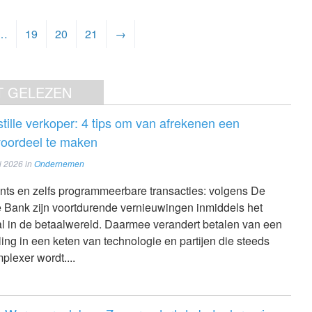
…
19
20
21
→
T GELEZEN
 stille verkoper: 4 tips om van afrekenen een
voordeel te maken
i 2026
in
Ondernemen
ents en zelfs programmeerbare transacties: volgens De
Bank zijn voortdurende vernieuwingen inmiddels het
 in de betaalwereld. Daarmee verandert betalen van een
ing in een keten van technologie en partijen die steeds
plexer wordt....