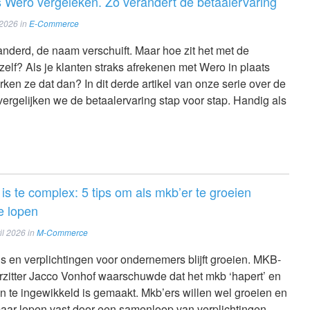
 Wero vergeleken. Zo verandert de betaalervaring
 2026
in
E-Commerce
anderd, de naam verschuift. Maar hoe zit het met de
zelf? Als je klanten straks afrekenen met Wero in plaats
en ze dat dan? In dit derde artikel van onze serie over de
vergelijken we de betaalervaring stap voor stap. Handig als
 te complex: 5 tips om als mkb’er te groeien
e lopen
il 2026
in
M-Commerce
s en verplichtingen voor ondernemers blijft groeien. MKB-
zitter Jacco Vonhof waarschuwde dat het mkb ‘hapert’ en
 te ingewikkeld is gemaakt. Mkb’ers willen wel groeien en
maar lopen vast door een samenloop van verplichtingen,...