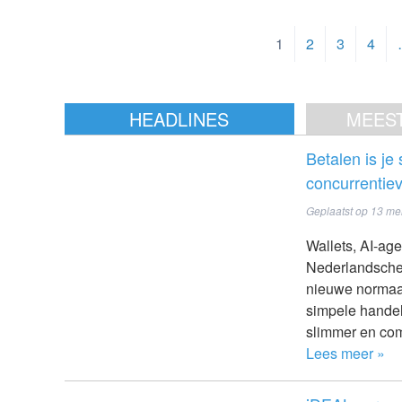
1
2
3
4
HEADLINES
MEES
Betalen is je
concurrentie
Geplaatst op
13 me
Wallets, AI-ag
Nederlandsche 
nieuwe normaal
simpele handel
slimmer en com
Lees meer »