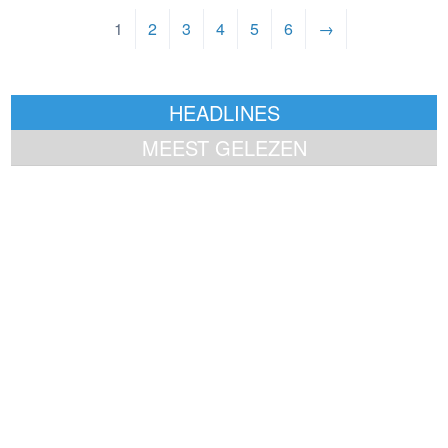
1
2
3
4
5
6
→
HEADLINES
MEEST GELEZEN